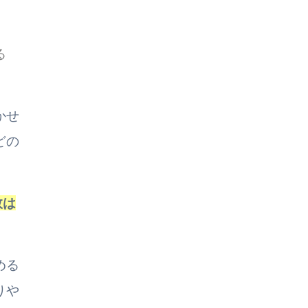
る
かせ
どの
敗は
める
りや