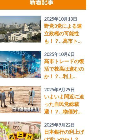
新着記事
2025年10月13日
野党3党による連
立政権の可能性
も！？…高市ト…
2025年10月6日
高市トレードの復
活で株高は進むの
か！？…利上…
2025年9月29日
いよいよ間近に迫
った自民党総裁
選！？…物価対…
2025年9月22日
日本銀行の利上げ
は近いのか！？…