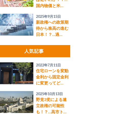
国内物価と米…
2025年9月15日
新政権への政策期
待から株高の進む
日本！？…過…
人気記事
2022年7月11日
住宅ローンを変動
金利から固定金利
に変更ってど…
2025年10月13日
野党3党による連
立政権の可能性
も！？…高市ト…