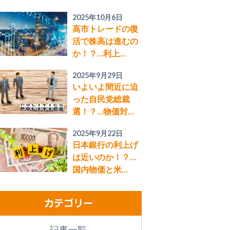
2025年10月6日
高市トレードの復
活で株高は進むの
か！？…利上…
2025年9月29日
いよいよ間近に迫
った自民党総裁
選！？…物価対…
2025年9月22日
日本銀行の利上げ
は近いのか！？…
国内物価と米…
カテゴリー
記事一覧