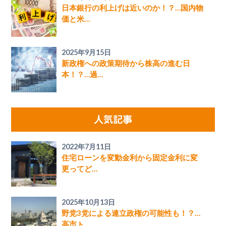
日本銀行の利上げは近いのか！？…国内物
価と米…
2025年9月15日
新政権への政策期待から株高の進む日
本！？…過…
人気記事
2022年7月11日
住宅ローンを変動金利から固定金利に変
更ってど…
2025年10月13日
野党3党による連立政権の可能性も！？…
高市ト…