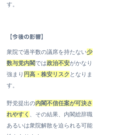
す。
【今後の影響】
衆院で過半数の議席を持たない
少
数与党内閣
では
政治不安
がかなり
強まり
円高・株安リスク
となりま
す。
野党提出の
内閣不信任案が可決さ
れやすく
、その結果、内閣総辞職
あるいは衆院解散を迫られる可能