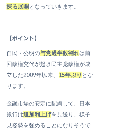
探る展開
となっていきます。
【ポイント】
自民・公明の
与党過半数割れ
は前
回政権交代が起き民主党政権が成
立した2009年以来、
15年ぶり
とな
ります。
金融市場の安定に配慮して、日本
銀行は
追加利上げ
を見送り、様子
見姿勢を強めることになりそうで