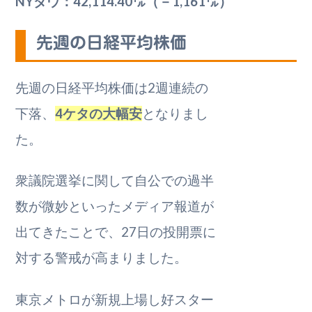
NYダウ：42,114.40㌦（－1,161㌦）
先週の日経平均株価
先週の日経平均株価は2週連続の
下落、
4ケタの大幅安
となりまし
た。
衆議院選挙に関して自公での過半
数が微妙といったメディア報道が
出てきたことで、27日の投開票に
対する警戒が高まりました。
東京メトロが新規上場し好スター