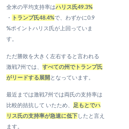
全米の平均支持率は
ハリス氏49.3%
・
トランプ氏48.4%
で、わずかに0.9
%ポイントハリス氏が上回っていま
す。
ただ勝敗を大きく左右すると言われる
激戦7州では、
すべての州でトランプ氏
がリードする展開
となっています。
最近までは激戦7州では両氏の支持率は
比較的拮抗して いたため、
足もとでハ
リ
ス氏の支持率が急速に低下
したと言え
ま
す。