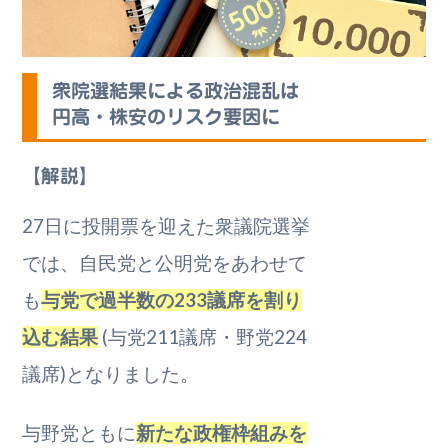
衆院選結果による政治混乱は
円高・株安のリスク要因に
【解説】
27日に投開票を迎えた衆議院選挙
では、自民党と公明党をあわせて
も
与党で過半数の233議席を割り
込む結果
(与党211議席・野党224
議席)となりました。
与野党ともに
新たな政権枠組みを