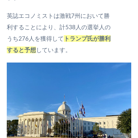
英誌エコノミストは激戦7州において勝
利
することにより、計538人の選挙人の
うち
276人を獲得して
トランプ氏が勝利
すると
予想
しています。