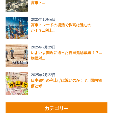
高市ト…
2025年10月6日
高市トレードの復活で株高は進むの
か！？…利上…
2025年9月29日
いよいよ間近に迫った自民党総裁選！？…
物価対…
2025年9月22日
日本銀行の利上げは近いのか！？…国内物
価と米…
カテゴリー