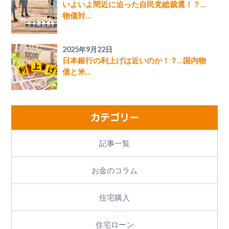
いよいよ間近に迫った自民党総裁選！？…
物価対…
2025年9月22日
日本銀行の利上げは近いのか！？…国内物
価と米…
カテゴリー
記事一覧
お金のコラム
住宅購入
住宅ローン