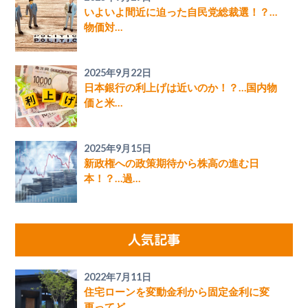
いよいよ間近に迫った自民党総裁選！？…
物価対…
2025年9月22日
日本銀行の利上げは近いのか！？…国内物
価と米…
2025年9月15日
新政権への政策期待から株高の進む日
本！？…過…
人気記事
2022年7月11日
住宅ローンを変動金利から固定金利に変
更ってど…