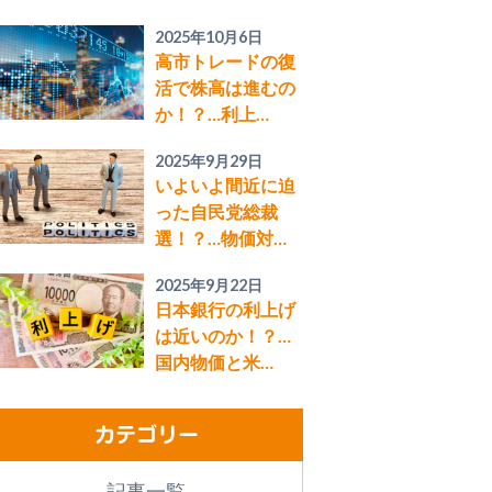
2025年10月6日
高市トレードの復
活で株高は進むの
か！？…利上…
2025年9月29日
いよいよ間近に迫
った自民党総裁
選！？…物価対…
2025年9月22日
日本銀行の利上げ
は近いのか！？…
国内物価と米…
カテゴリー
記事一覧