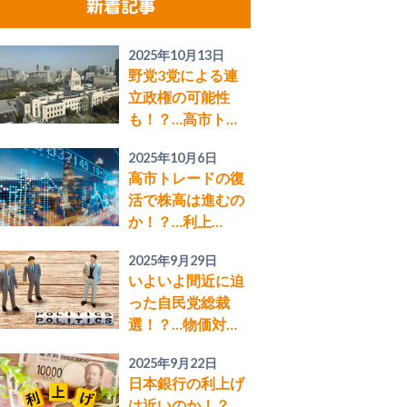
新着記事
2025年10月13日
野党3党による連
立政権の可能性
も！？…高市ト…
2025年10月6日
高市トレードの復
活で株高は進むの
か！？…利上…
2025年9月29日
いよいよ間近に迫
った自民党総裁
選！？…物価対…
2025年9月22日
日本銀行の利上げ
は近いのか！？…