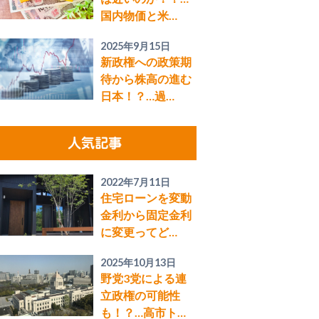
国内物価と米…
2025年9月15日
新政権への政策期
待から株高の進む
日本！？…過…
人気記事
2022年7月11日
住宅ローンを変動
金利から固定金利
に変更ってど…
2025年10月13日
野党3党による連
立政権の可能性
も！？…高市ト…