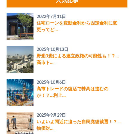
人気記事
2022年7月11日
住宅ローンを変動金利から固定金利に変
更ってど…
2025年10月13日
野党3党による連立政権の可能性も！？…
高市ト…
2025年10月6日
高市トレードの復活で株高は進むの
か！？…利上…
2025年9月29日
いよいよ間近に迫った自民党総裁選！？…
物価対…